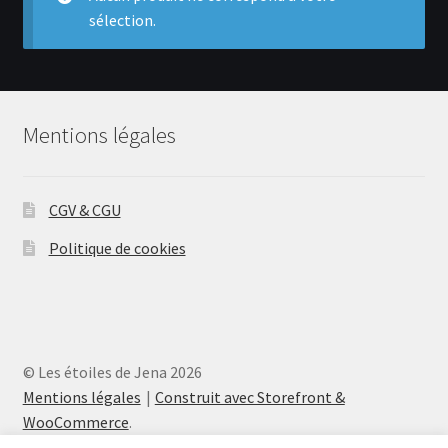
menu
sélection.
Ouvrir
Actualités
enfant
le
menu
Contact
enfant
Mentions légales
Inscription
Se connecter
CGV & CGU
Politique de cookies
© Les étoiles de Jena 2026
Mentions légales
Construit avec Storefront &
WooCommerce
.