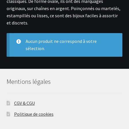
classiques. De forme ovale, ils ont des marquages
menu
Ouvrir
Actualités
originaux, sur chaînes en argent. Poinçonnés ou martelés,
enfant
le
estampillés ou lisses, ce sont des bijoux faciles à assortir
menu
Contact
et discrets.
enfant
Inscription
Aucun produit ne correspond à votre
sélection.
Se connecter
Mentions légales
CGV & CGU
Politique de cookies