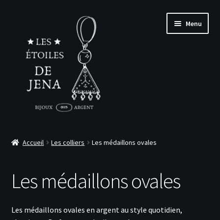
Aller
Aller
Menu
à
au
la
contenu
navigation
Accueil
Accueil
Les colliers
Les médaillons ovales
Ouvrir
Boutique
le
Les médaillons ovales
menu
Ouvrir
Le sur-mesure
enfant
le
menu
Ouvrir
À propos
Les médaillons ovales en argent au style quotidien,
enfant
le