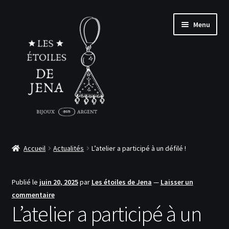
Aller
Aller
Menu
à
au
la
contenu
navigation
Accueil
Accueil
Actualités
L’atelier a participé à un défilé !
Ouvrir
Boutique
le
Publié le
juin 20, 2025
par
Les étoiles de Jena
—
Laisser un
menu
Ouvrir
Le sur-mesure
commentaire
enfant
le
L’atelier a participé à un
menu
Ouvrir
À propos
enfant
le