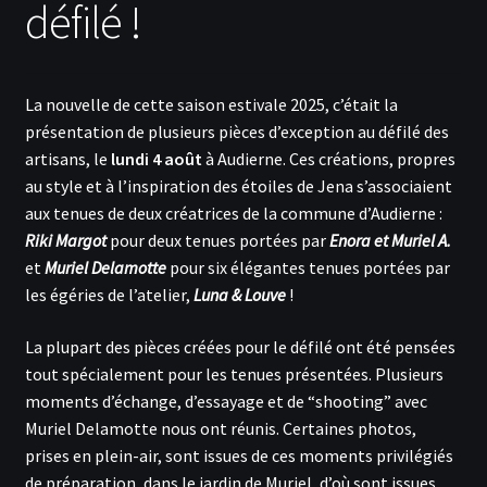
défilé !
menu
Ouvrir
Actualités
enfant
le
menu
L'atelier a lancé un défi !
enfant
La nouvelle de cette saison estivale 2025, c’était la
présentation de plusieurs pièces d’exception au défilé des
L’atelier participe à un défilé !
artisans, le
lundi
4 août
à Audierne. Ces créations, propres
au style et à l’inspiration des étoiles de Jena s’associaient
Contact
aux tenues de deux créatrices de la commune d’Audierne :
Riki Margot
pour deux tenues portées par
Enora et Muriel A.
Inscription
et
Muriel Delamotte
pour six élégantes tenues portées par
les égéries de l’atelier,
Luna & Louve
!
Se connecter
La plupart des pièces créées pour le défilé ont été pensées
tout spécialement pour les tenues présentées. Plusieurs
moments d’échange, d’essayage et de “shooting” avec
Muriel Delamotte nous ont réunis. Certaines photos,
prises en plein-air, sont issues de ces moments privilégiés
de préparation, dans le jardin de Muriel, d’où sont issues