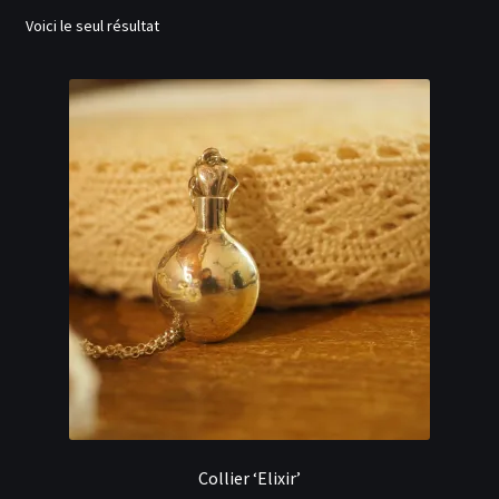
menu
Ouvrir
Voici le seul résultat
Actualités
enfant
le
menu
Contact
enfant
Inscription
Se connecter
Collier ‘Elixir’