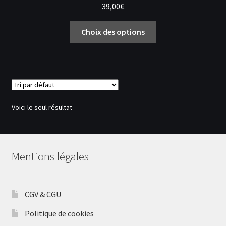
39,00
€
Ce
Choix des options
produit
a
plusieurs
variations.
Les
options
Voici le seul résultat
peuvent
être
choisies
sur
Mentions légales
la
page
du
CGV & CGU
produit
Politique de cookies