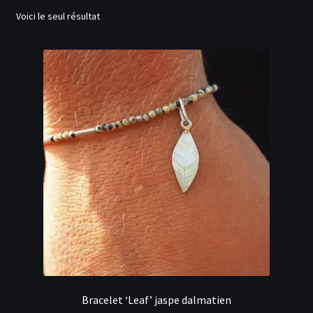
menu
Ouvrir
Voici le seul résultat
Actualités
enfant
le
menu
Contact
enfant
Inscription
Se connecter
Bracelet ‘Leaf’ jaspe dalmatien