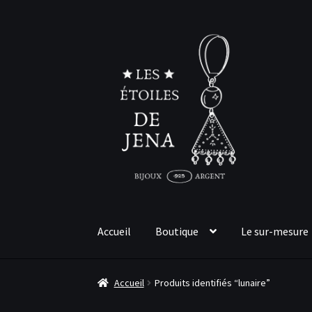
Aller
Aller
à
au
la
contenu
navigation
Accueil
Boutique
Le sur-mesure
Accueil
Produits identifiés “lunaire”