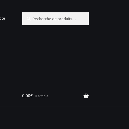
Recherche
Recherche
pte
pour :
0,00
€
0 article