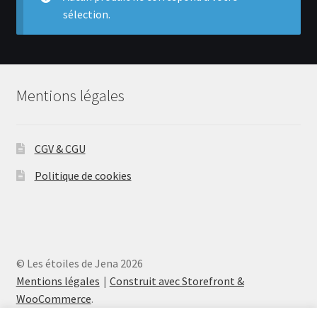
menu
sélection.
Ouvrir
Actualités
enfant
le
menu
Contact
enfant
Mentions légales
Inscription
Se connecter
CGV & CGU
Politique de cookies
© Les étoiles de Jena 2026
Mentions légales
Construit avec Storefront &
WooCommerce
.