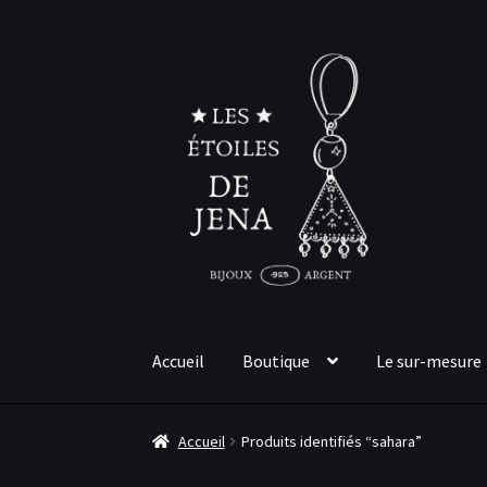
Aller
Aller
à
au
la
contenu
navigation
Accueil
Boutique
Le sur-mesure
Accueil
Produits identifiés “sahara”