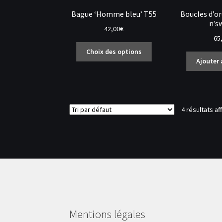
Bague ‘Homme bleu’ T55
Boucles d’or
n’s
42,00
€
65
Ce
Choix des options
produit
Ajouter 
a
plusieurs
variations.
Les
4 résultats af
options
peuvent
être
choisies
sur
la
page
du
produit
Mentions légales