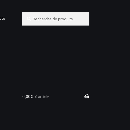
Recherche
Recherche
pte
pour :
0,00
€
0 article