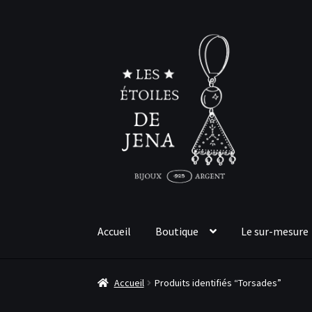
Aller
Aller
à
au
la
contenu
navigation
Accueil
Boutique
Le sur-mesure
Accueil
Produits identifiés “Torsades”