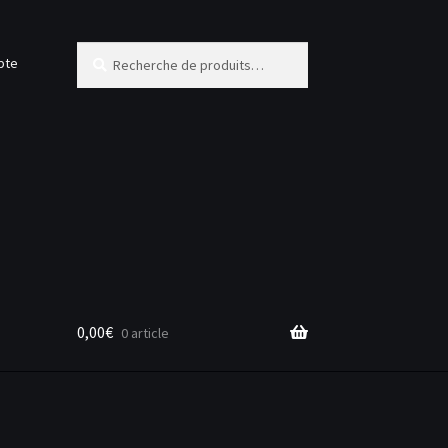
Recherche
Recherche
pte
pour :
0,00
€
0 article