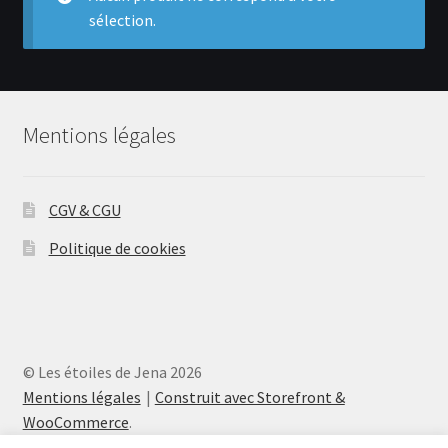
menu
sélection.
Ouvrir
Actualités
enfant
le
menu
Contact
enfant
Mentions légales
Inscription
Se connecter
CGV & CGU
Politique de cookies
© Les étoiles de Jena 2026
Mentions légales
Construit avec Storefront &
WooCommerce
.