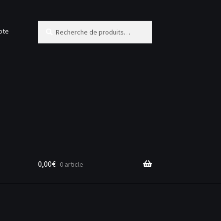
Recherche
Recherche
pte
pour :
0,00
€
0 article