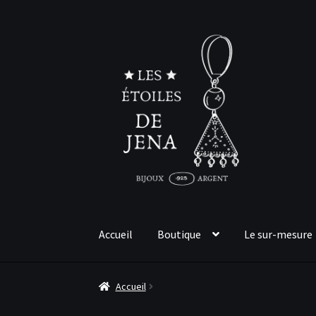
Aller
Aller
à
au
la
contenu
navigation
Accueil
Boutique
Le sur-mesure
Accueil