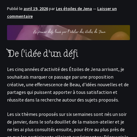
menu
Ouvrir
Actualités
Publié le
avril 19, 2026
par
Les étoiles de Jena
—
Laisser un
enfant
le
commentaire
menu
Contact
enfant
Inscription
De l'idée d'un défi
Se connecter
Les cinq années d'activité des Étoiles de Jena arrivant, je
souhaitais marquer ce passage par une proposition
créative, une effervescence de Beau, d'idées nouvelles et de
partages qui puissent apporter à tous satisfaction et
réussite dans la recherche autour des sujets proposés.
Les six thèmes proposés sur six semaines sont nés un soir
de janvier, dans le sofa douillet de la maison-atelier et je
ne les ai plus consultés ensuite, pour être au plus près de