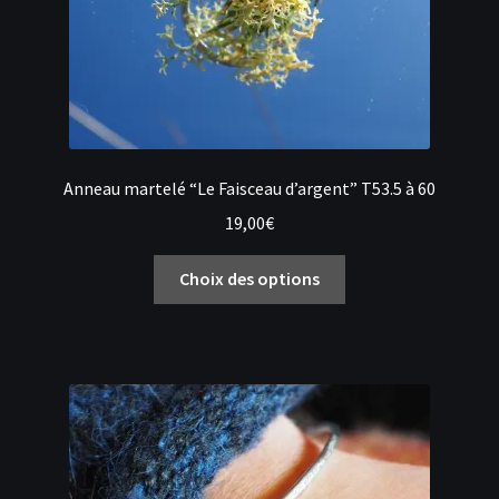
Anneau martelé “Le Faisceau d’argent” T53.5 à 60
19,00
€
Ce
Choix des options
produit
a
plusieurs
variations.
Les
options
peuvent
être