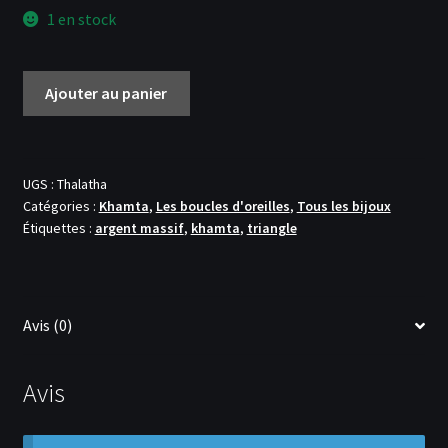
1 en stock
quantité
Ajouter au panier
de
Boucles
d'oreilles
'Les
UGS :
Thalatha
Catégories :
Khamta
,
Les boucles d'oreilles
,
Tous les bijoux
Thalatha'
Étiquettes :
argent massif
,
khamta
,
triangle
Avis (0)
Avis