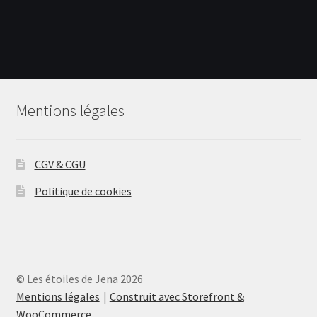
a
plusieurs
variations.
Les
options
peuvent
Mentions légales
être
choisies
sur
CGV & CGU
la
page
Politique de cookies
du
produit
© Les étoiles de Jena 2026
Mentions légales
Construit avec Storefront &
WooCommerce
.