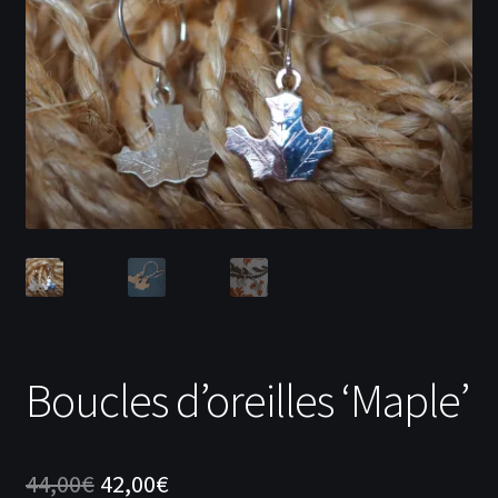
menu
Ouvrir
Actualités
enfant
le
menu
Contact
enfant
Inscription
Se connecter
Boucles d’oreilles ‘Maple’
Le
Le
44,00
€
42,00
€