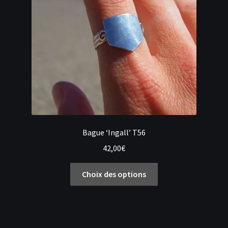
Bague ‘Ingall’ T56
42,00
€
Ce
Choix des options
produit
a
plusieurs
variations.