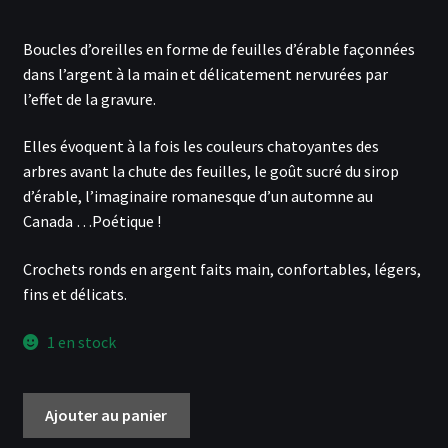
prix
prix
Boucles d’oreilles en forme de feuilles d’érable façonnées
initial
actuel
dans l’argent à la main et délicatement nervurées par
était :
est :
l’effet de la gravure.
44,00€.
42,00€.
Elles évoquent à la fois les couleurs chatoyantes des
arbres avant la chute des feuilles, le goût sucré du sirop
d’érable, l’imaginaire romanesque d’un automne au
Canada …Poétique !
Crochets ronds en argent faits main, confortables, légers,
fins et délicats.
1 en stock
quantité
Ajouter au panier
de