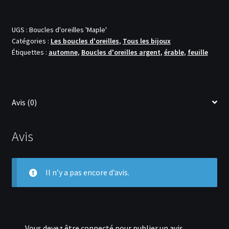
Boucles
d'oreilles
'Maple'
UGS :
Boucles d'oreilles 'Maple'
Catégories :
Les boucles d'oreilles
,
Tous les bijoux
Étiquettes :
automne
,
Boucles d'oreilles argent
,
érable
,
feuille
Avis (0)
Avis
Il n’y a pas encore d’avis.
Vous devez être
connecté
pour publier un avis.