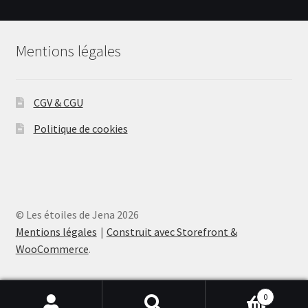
Les
options
peuvent
Mentions légales
être
choisies
sur
CGV & CGU
la
page
Politique de cookies
du
produit
© Les étoiles de Jena 2026
Mentions légales
Construit avec Storefront &
WooCommerce
.
0