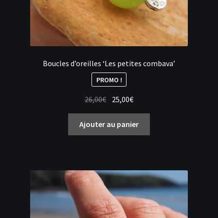
Boucles d’oreilles ‘Les petites combava’
PROMO !
Le
Le
26,00
€
25,00
€
prix
prix
initial
actuel
Ajouter au panier
était :
est :
26,00€.
25,00€.