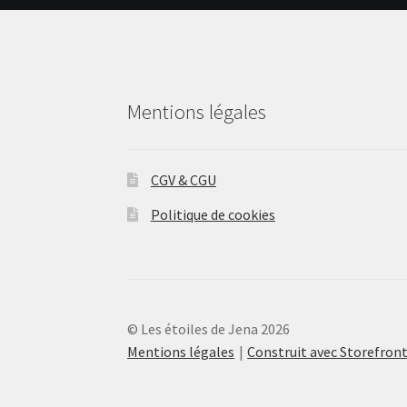
sur
la
page
du
produit
Mentions légales
CGV & CGU
Politique de cookies
© Les étoiles de Jena 2026
Mentions légales
Construit avec Storefr