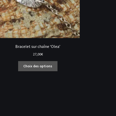
Bracelet sur chaîne ‘Olea’
27,00
€
Ce
Choix des options
produit
a
plusieurs
variations.
Les
options
peuvent
être
choisies