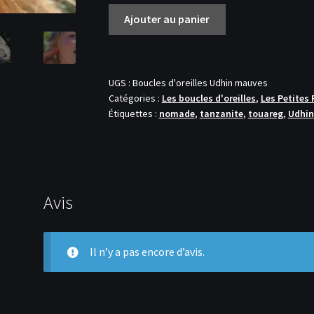
quantité
Ajouter au panier
de
Boucles
d'oreilles
'Udhin
UGS :
Boucles d'oreilles Udhin mauves
Catégories :
Les boucles d'oreilles
,
Les Petites 
mauves'
Étiquettes :
nomade
,
tanzanite
,
touareg
,
Udhin
Avis
Il n’y a pas encore d’avis.