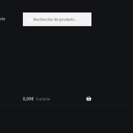
Recherche
Recherche
pte
pour :
0,00
€
0 article