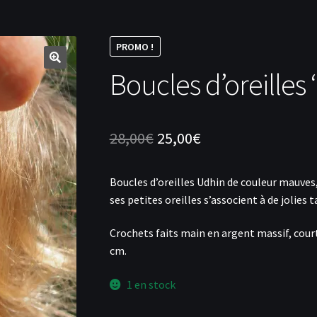
PROMO !
Boucles d’oreilles
Le
Le
28,00
€
25,00
€
prix
prix
Boucles d’oreilles Udhin de couleur mauves,
initial
actuel
ses petites oreilles s’associent à de jolies 
était :
est :
Crochets faits main en argent massif, courts
28,00€.
25,00€.
cm.
1 en stock