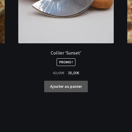
Collier ‘Sunset’
PROMO !
Le
Le
42,00
€
38,00
€
prix
prix
initial
actuel
Ajouter au panier
était :
est :
42,00€.
38,00€.