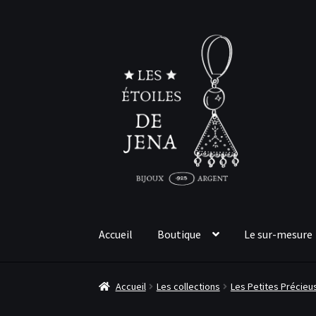
Aller
Aller
à
au
la
contenu
navigation
Accueil
Boutique
Le sur-mesure
Accueil
Les collections
Les Petites Précieu