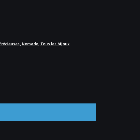
Précieuses
,
Nomade
,
Tous les bijoux