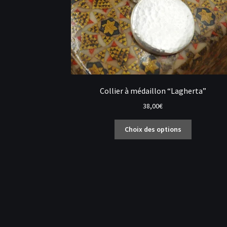
Collier à médaillon “Lagherta”
38,00
€
Ce
Choix des options
produit
a
plusieurs
variations.
Les
options
peuvent
être
choisies