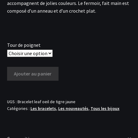
accompagnent de jolies couleurs. Le fermoir, fait main est
composé d’un anneau et d’un crochet plat.
Tour de poignet
quantité
Ajouter au panier
de
Bracelet
'Leaf'
œil
UGS :
Bracelet leaf oeil de tigre jaune
Catégories :
Les bracelets
,
Les nouveautés
,
Tous les bijoux
de
tigre
jaune