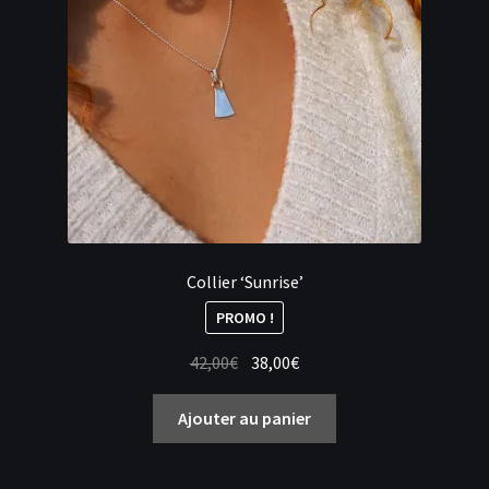
Collier ‘Sunrise’
PROMO !
Le
Le
42,00
€
38,00
€
prix
prix
initial
actuel
Ajouter au panier
était :
est :
42,00€.
38,00€.