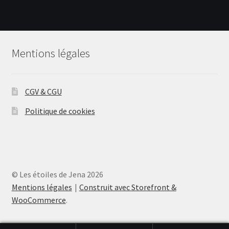
variations.
Les
options
peuvent
Mentions légales
être
choisies
sur
CGV & CGU
la
page
Politique de cookies
du
produit
© Les étoiles de Jena 2026
Mentions légales
Construit avec Storefront &
WooCommerce
.