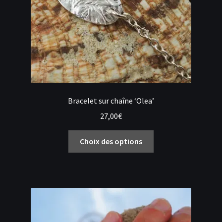
la
page
du
produit
Bracelet sur chaîne ‘Olea’
27,00
€
Ce
Choix des options
produit
a
plusieurs
variations.
Les
options