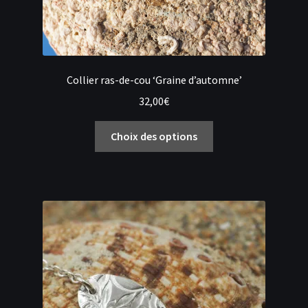
Collier ras-de-cou ‘Graine d’automne’
32,00
€
Ce
Choix des options
produit
a
plusieurs
variations.
Les
options
peuvent
être
choisies
sur