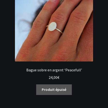
peuvent
être
choisies
sur
la
page
du
produit
Bague sobre en argent ‘Peacefull’
24,00
€
Ce
Produit épuisé
produit
a
plusieurs