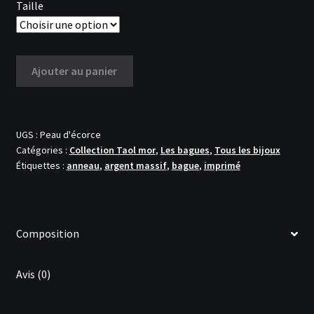
Taille
quantité
Ajouter au panier
de
Bague
'Peau
d'écorce'
UGS :
Peau d'écorce
Catégories :
Collection Taol mor
,
Les bagues
,
Tous les bijoux
Étiquettes :
anneau
,
argent massif
,
bague
,
imprimé
Composition
Avis (0)