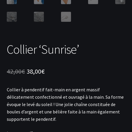
Collier ‘Sunrise’
Le
Le
42,00
€
38,00
€
prix
prix
Collier à pendentif fait-main en argent massif
initial
actuel
délicatement confectionné et ouvragé à la main. Sa forme
était :
est :
évoque le levé du soleil ! Une jolie chaîne constituée de
boules d’argent et une bélière faite à la main également
42,00€.
38,00€.
supportent le pendentif.