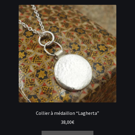
Collier à médaillon “Lagherta”
38,00
€
Ce