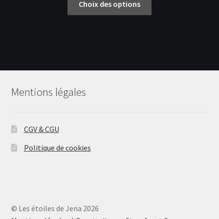
Choix des options
produit
a
plusieurs
variations.
Les
options
peuvent
Mentions légales
être
choisies
sur
CGV & CGU
la
page
Politique de cookies
du
produit
© Les étoiles de Jena 2026