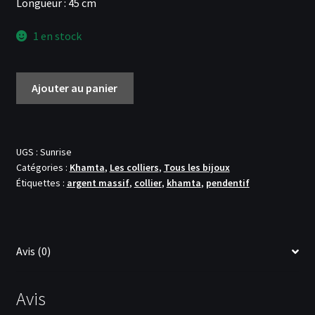
Longueur : 45 cm
1 en stock
quantité
Ajouter au panier
de
Collier
'Sunrise'
UGS :
Sunrise
Catégories :
Khamta
,
Les colliers
,
Tous les bijoux
Étiquettes :
argent massif
,
collier
,
khamta
,
pendentif
Avis (0)
Avis