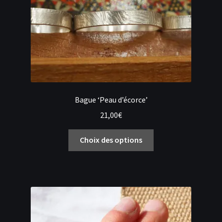
Bague ‘Peau d’écorce’
21,00
€
Ce
Choix des options
produit
a
plusieurs
variations.
Les
options
peuvent