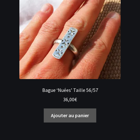
être
choisies
sur
la
page
du
produit
Bague ‘Nuées’ Taille 56/57
36,00
€
Ajouter au panier